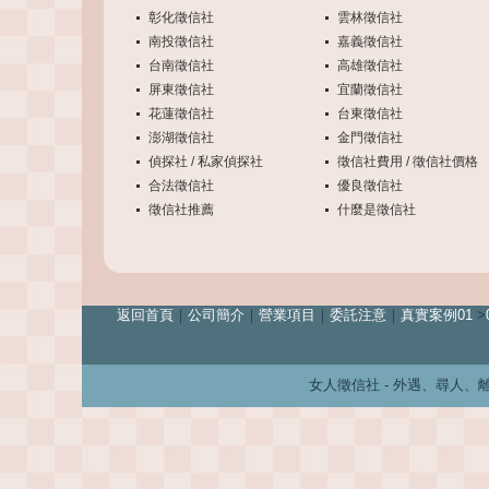
彰化徵信社
雲林徵信社
南投徵信社
嘉義徵信社
台南徵信社
高雄徵信社
屏東徵信社
宜蘭徵信社
花蓮徵信社
台東徵信社
澎湖徵信社
金門徵信社
偵探社 / 私家偵探社
徵信社費用 / 徵信社價格
合法徵信社
優良徵信社
徵信社推薦
什麼是徵信社
離婚
返回首頁
｜
公司簡介
｜
營業項目
｜
委託注意
｜
真實案例01
>
女人徵信社 - 外遇、尋人、離婚、婚