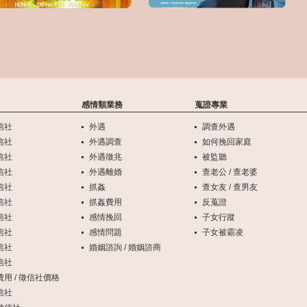
感情類業務
蒐證專業
信社
外遇
調查外遇
信社
外遇調查
如何挽回家庭
信社
外遇徵兆
被監聽
信社
外遇離婚
查老公 / 查老婆
信社
抓姦
查女友 / 查男友
信社
抓姦費用
反蒐證
信社
感情挽回
子女行蹤
信社
感情問題
子女被霸凌
信社
婚姻諮詢 / 婚姻諮商
信社
用 / 徵信社價格
信社