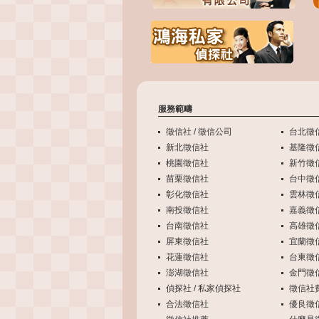
服務範疇
徵信社 / 徵信公司
台北徵
新北徵信社
基隆徵
桃園徵信社
新竹徵
苗栗徵信社
台中徵
彰化徵信社
雲林徵
南投徵信社
嘉義徵
台南徵信社
高雄徵
屏東徵信社
宜蘭徵
花蓮徵信社
台東徵
澎湖徵信社
金門徵
偵探社 / 私家偵探社
徵信社費
合法徵信社
優良徵