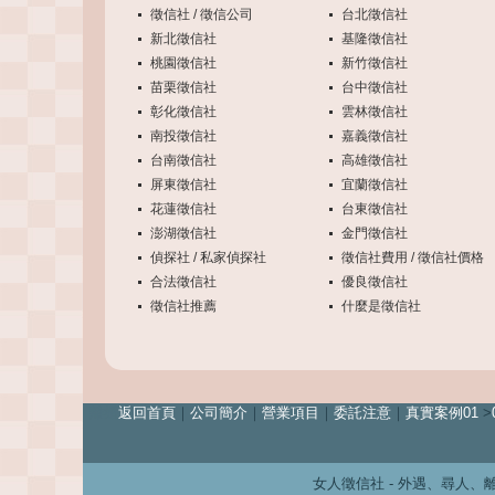
徵信社 / 徵信公司
台北徵信社
新北徵信社
基隆徵信社
桃園徵信社
新竹徵信社
苗栗徵信社
台中徵信社
彰化徵信社
雲林徵信社
南投徵信社
嘉義徵信社
台南徵信社
高雄徵信社
屏東徵信社
宜蘭徵信社
花蓮徵信社
台東徵信社
澎湖徵信社
金門徵信社
偵探社 / 私家偵探社
徵信社費用 / 徵信社價格
合法徵信社
優良徵信社
徵信社推薦
什麼是徵信社
離婚
返回首頁
｜
公司簡介
｜
營業項目
｜
委託注意
｜
真實案例01
>
女人徵信社 - 外遇、尋人、離婚、婚