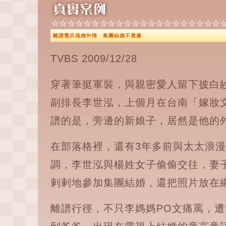
離譜憲兵搞婚外情 集團結婚不避嫌
TVBS 2009/12/28
穿著筆挺軍裝，與親密愛人留下披白
副排長李世泓，上個月在台南「嫁妝
譜的是，旁邊的新娘子，居然是他的
在部落格裡，還有3年多前與太太浪
調，李世泓與楊姓女子偷偷交往，妻
剌剌地參加集團結婚，還把照片放在
離譜行徑，不只李媽媽PO文痛罵，