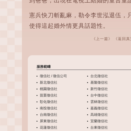
到爸爸，出現在電視上結婚的童言童
憲兵快刀斬亂麻，勒令李世泓退伍，
使得這起婚外情更具話題性。
《上一篇》
《返回真
服務範疇
徵信社 / 徵信公司
台北徵信社
新北徵信社
基隆徵信社
桃園徵信社
新竹徵信社
苗栗徵信社
台中徵信社
彰化徵信社
雲林徵信社
南投徵信社
嘉義徵信社
台南徵信社
高雄徵信社
屏東徵信社
宜蘭徵信社
花蓮徵信社
台東徵信社