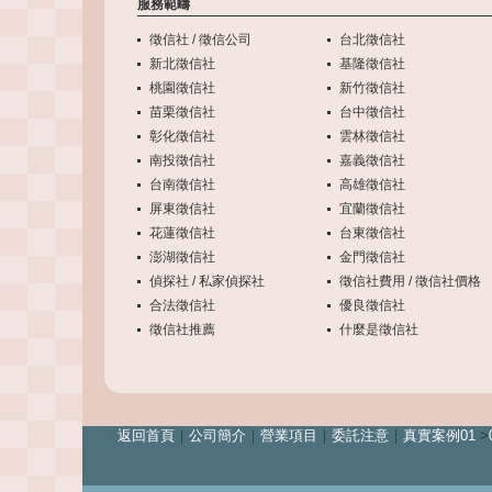
服務範疇
徵信社 / 徵信公司
台北徵信社
新北徵信社
基隆徵信社
桃園徵信社
新竹徵信社
苗栗徵信社
台中徵信社
彰化徵信社
雲林徵信社
南投徵信社
嘉義徵信社
台南徵信社
高雄徵信社
屏東徵信社
宜蘭徵信社
花蓮徵信社
台東徵信社
澎湖徵信社
金門徵信社
偵探社 / 私家偵探社
徵信社費用 / 徵信社價格
合法徵信社
優良徵信社
徵信社推薦
什麼是徵信社
離婚
返回首頁
｜
公司簡介
｜
營業項目
｜
委託注意
｜
真實案例01
>