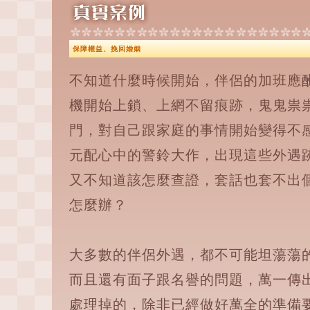
保障權益、挽回婚姻
不知道什麼時候開始，伴侶的加班應
機開始上鎖、上網不留痕跡，鬼鬼祟
門，對自己跟家庭的事情開始變得不
元配心中的警鈴大作，出現這些外遇
又不知道該怎麼查證，套話也套不出
怎麼辦？
大多數的伴侶外遇，都不可能坦蕩蕩
而且還有面子跟名譽的問題，萬一傳
處理掉的，除非已經做好萬全的準備