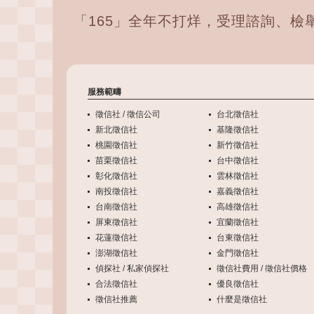
「165」全年不打烊，受理諮詢、檢
服務範疇
徵信社 / 徵信公司
台北徵信社
新北徵信社
基隆徵信社
桃園徵信社
新竹徵信社
苗栗徵信社
台中徵信社
彰化徵信社
雲林徵信社
南投徵信社
嘉義徵信社
台南徵信社
高雄徵信社
屏東徵信社
宜蘭徵信社
花蓮徵信社
台東徵信社
澎湖徵信社
金門徵信社
偵探社 / 私家偵探社
徵信社費用 / 徵信社價格
合法徵信社
優良徵信社
徵信社推薦
什麼是徵信社