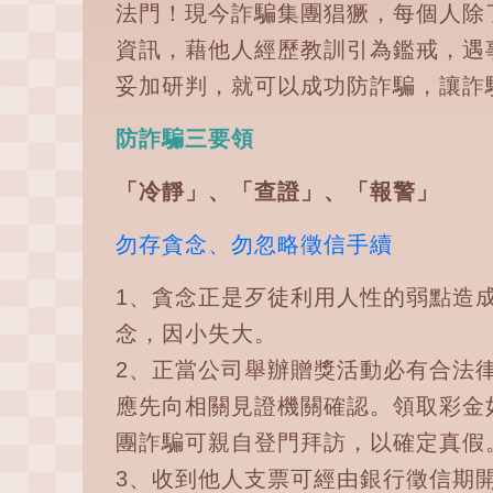
法門！現今詐騙集團猖獗，每個人除
資訊，藉他人經歷教訓引為鑑戒，遇
妥加研判，就可以成功防詐騙，讓詐
防詐騙三要領
「冷靜」、「查證」、「報警」
勿存貪念、勿忽略徵信手續
1、貪念正是歹徒利用人性的弱點造
念，因小失大。
2、正當公司舉辦贈獎活動必有合法
應先向相關見證機關確認。領取彩金
團詐騙可親自登門拜訪，以確定真假
3、收到他人支票可經由銀行徵信期