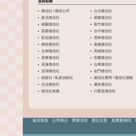
服務範疇
徵信社 / 徵信公司
台北徵信社
新北徵信社
基隆徵信社
桃園徵信社
新竹徵信社
苗栗徵信社
台中徵信社
彰化徵信社
雲林徵信社
南投徵信社
嘉義徵信社
台南徵信社
高雄徵信社
屏東徵信社
宜蘭徵信社
花蓮徵信社
台東徵信社
澎湖徵信社
金門徵信社
偵探社 / 私家偵探社
徵信社費用 / 徵信社價格
合法徵信社
優良徵信社
徵信社推薦
什麼是徵信社
離婚
返回首頁
｜
公司簡介
｜
營業項目
｜
委託注意
｜
真實案例01
>