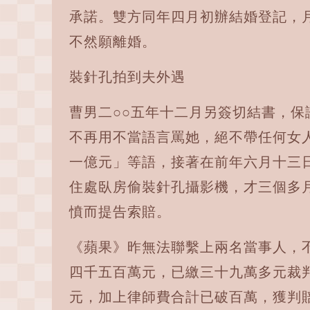
承諾。雙方同年四月初辦結婚登記，
不然願離婚。
裝針孔拍到夫外遇
曹男二○○五年十二月另簽切結書，
不再用不當語言罵她，絕不帶任何女
一億元」等語，接著在前年六月十三
住處臥房偷裝針孔攝影機，才三個多
憤而提告索賠。
《蘋果》昨無法聯繫上兩名當事人，
四千五百萬元，已繳三十九萬多元裁
元，加上律師費合計已破百萬，獲判