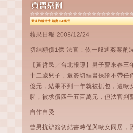
男違約婚外情 賠妻150萬元
蘋果日報 2008/12/24
切結願償1億 法官：依一般通姦案酌
【黃哲民╱台北報導】男子曹來春三
十二歲兒子，還簽切結書保證不帶任
億元，結果不到一年就被抓包，遭歐
腥，被求償四千五百萬元，但法官判
自作自受
曹男抗辯簽切結書時僅與歐女同居，