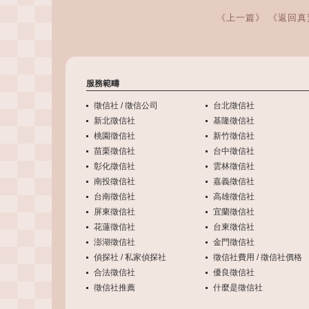
《上一篇》
《返回真
服務範疇
徵信社 / 徵信公司
台北徵信社
新北徵信社
基隆徵信社
桃園徵信社
新竹徵信社
苗栗徵信社
台中徵信社
彰化徵信社
雲林徵信社
南投徵信社
嘉義徵信社
台南徵信社
高雄徵信社
屏東徵信社
宜蘭徵信社
花蓮徵信社
台東徵信社
澎湖徵信社
金門徵信社
偵探社 / 私家偵探社
徵信社費用 / 徵信社價格
合法徵信社
優良徵信社
徵信社推薦
什麼是徵信社