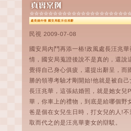
處長婚外情 國安局駁斥但准辭
民視 2009-07-08
國安局內鬥再添一樁!政風處長汪兆
情，國安局蒐證後說不是真的，還說這
覺得自己身心俱疲，還提出辭呈，而
勝的領導考驗才剛開始!他就是被自
長汪兆華，這張結婚照，就是她女兒
華，你車上的禮物，到底是給哪個野
爸是個在女兒生日時，打女兒的人!
取而代之的是汪兆華妻女的辯駁。