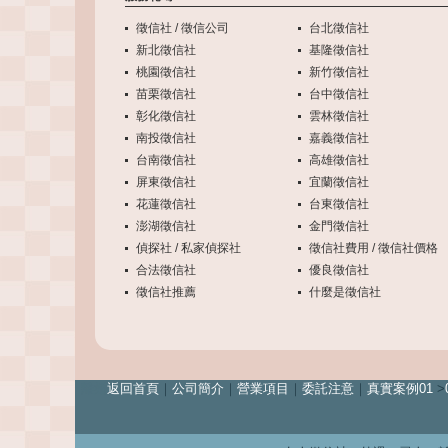
徵信社 / 徵信公司
台北徵信社
新北徵信社
基隆徵信社
桃園徵信社
新竹徵信社
苗栗徵信社
台中徵信社
彰化徵信社
雲林徵信社
南投徵信社
嘉義徵信社
台南徵信社
高雄徵信社
屏東徵信社
宜蘭徵信社
花蓮徵信社
台東徵信社
澎湖徵信社
金門徵信社
偵探社 / 私家偵探社
徵信社費用 / 徵信社價格
合法徵信社
優良徵信社
徵信社推薦
什麼是徵信社
離婚
返回首頁
｜
公司簡介
｜
營業項目
｜
委託注意
｜
真實案例01
>