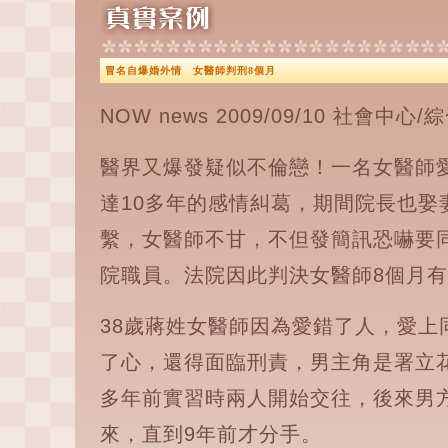
冒名自爆婚外情 女醫師判刑8個月
NOW news 2009/09/10 社會中心
醫界又爆發疑似不倫戀！一名女醫師
達10多年的感情糾葛，期間院長也娶
繫，女醫師不甘，不但發簡訊恐嚇要
院職員。法院因此判決女醫師8個月
38歲蔣姓女醫師因為愛錯了人，愛上
了心，還得面臨刑責，男主角是署立花
多年前實習時兩人開始交往，後來男
來，直到9年前才分手。