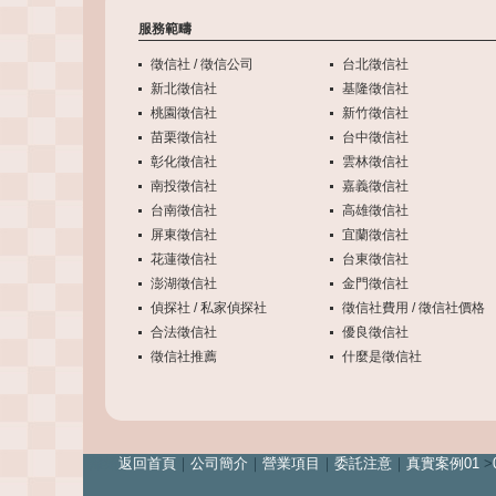
服務範疇
徵信社 / 徵信公司
台北徵信社
新北徵信社
基隆徵信社
桃園徵信社
新竹徵信社
苗栗徵信社
台中徵信社
彰化徵信社
雲林徵信社
南投徵信社
嘉義徵信社
台南徵信社
高雄徵信社
屏東徵信社
宜蘭徵信社
花蓮徵信社
台東徵信社
澎湖徵信社
金門徵信社
偵探社 / 私家偵探社
徵信社費用 / 徵信社價格
合法徵信社
優良徵信社
徵信社推薦
什麼是徵信社
離婚
返回首頁
｜
公司簡介
｜
營業項目
｜
委託注意
｜
真實案例01
>