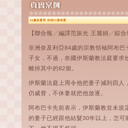
84歲多妻男 休掉82個老婆
【聯合報╱編譯范振光 王麗娟╱綜合報導】
非洲奈及利亞84歲的宗教領袖阿布巴卡
子女，不過，奈國伊斯蘭教法庭要求
離掉其中的82個。
伊斯蘭法庭上周令他把妻子減到四人
仍威脅，不休妻就把他放逐。
阿布巴卡先前表示，伊斯蘭教並未規
的妻子已經跟他結髮30年以上，怎可