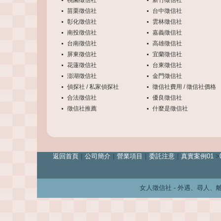
桃園徵信社
新竹徵信社
苗栗徵信社
台中徵信社
彰化徵信社
雲林徵信社
南投徵信社
嘉義徵信社
台南徵信社
高雄徵信社
屏東徵信社
宜蘭徵信社
花蓮徵信社
台東徵信社
澎湖徵信社
金門徵信社
偵探社 / 私家偵探社
徵信社費用 / 徵信社價格
合法徵信社
優良徵信社
徵信社推薦
什麼是徵信社
離婚
返回首頁
｜
公司簡介
｜
營業項目
｜
委託注意
｜
真實案例01
>
女人徵信社 - 外遇、尋人、離婚、婚