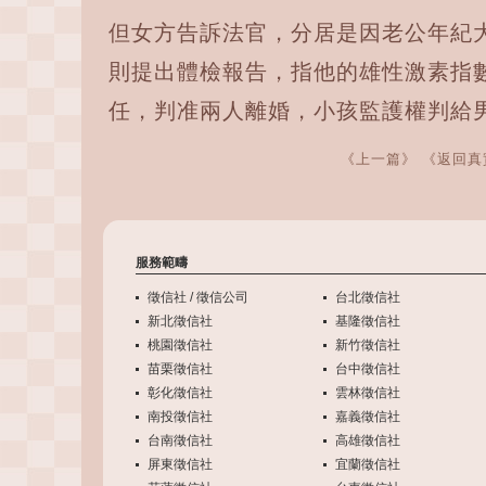
但女方告訴法官，分居是因老公年紀
則提出體檢報告，指他的雄性激素指
任，判准兩人離婚，小孩監護權判給
《上一篇》
《返回真
服務範疇
徵信社 / 徵信公司
台北徵信社
新北徵信社
基隆徵信社
桃園徵信社
新竹徵信社
苗栗徵信社
台中徵信社
彰化徵信社
雲林徵信社
南投徵信社
嘉義徵信社
台南徵信社
高雄徵信社
屏東徵信社
宜蘭徵信社