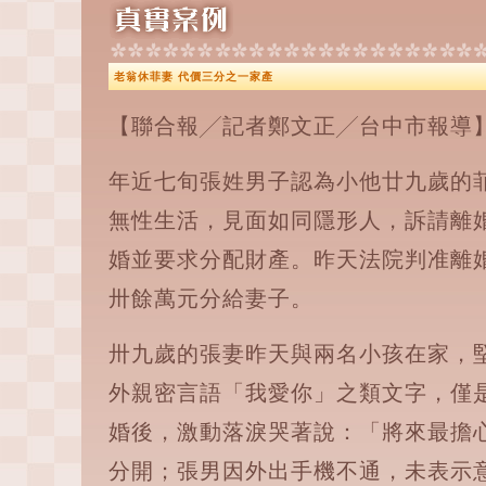
老翁休菲妻 代價三分之一家產
【聯合報╱記者鄭文正╱台中市報導】 20
年近七旬張姓男子認為小他廿九歲的
無性生活，見面如同隱形人，訴請離
婚並要求分配財產。昨天法院判准離
卅餘萬元分給妻子。
卅九歲的張妻昨天與兩名小孩在家，
外親密言語「我愛你」之類文字，僅
婚後，激動落淚哭著說：「將來最擔
分開；張男因外出手機不通，未表示