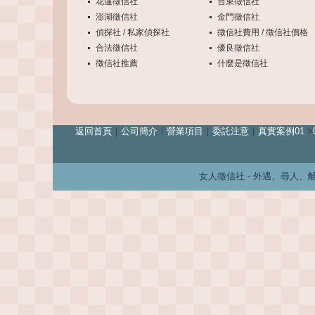
花蓮徵信社
台東徵信社
澎湖徵信社
金門徵信社
偵探社 / 私家偵探社
徵信社費用 / 徵信社價格
合法徵信社
優良徵信社
徵信社推薦
什麼是徵信社
離婚
返回首頁
｜
公司簡介
｜
營業項目
｜
委託注意
｜
真實案例01
>
女人徵信社 - 外遇、尋人、離婚、婚