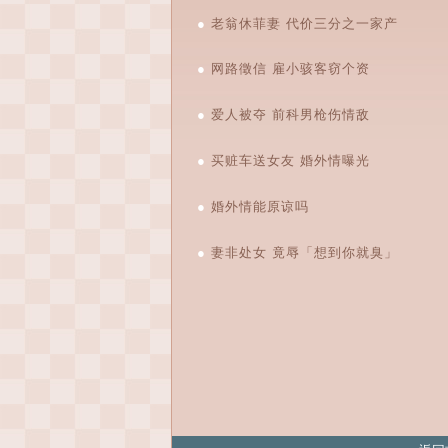
●
老翁休菲妻 代价三分之一家产
●
网路徵信 雇小骇客窃个资
●
爱人被夺 前科男枪伤情敌
●
买赃车送女友 婚外情曝光
●
婚外情能原谅吗
●
妻非处女 竟辱「想到你就臭」